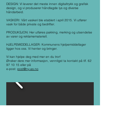
DESIGN: Vi leverer det meste innen digitaltrykk og grafisk
design, og vi produserer håndlagde lys og diverse
håndarbeid.
VASKERI: Vårt vaskeri ble etablert i april 2015. Vi utfører
vask for både private og bedrifter.
PRODUKSJON: Her utføres pakking, merking og utsendelse
av varer og reklamemateriell.
HJELPEMIDDELLAGER: Kommunens hjelpemiddellager
ligger hos oss. Vi henter og bringer.
Vi kan hjelpe deg med mer en du tror!
Ønsker dere mer informasjon, vennligst ta kontakt på tlf. 62
97 10 15 eller på
e-post:
post@ny-as.no