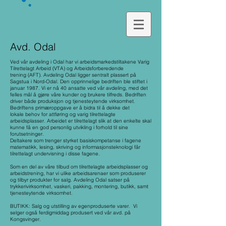
Avd. Odal
Ved vår avdeling i Odal har vi arbeidsmarkedstiltakene Varig
Tilrettelagt Arbeid (VTA) og Arbeidsforberedende
trening (AFT). Avdeling Odal ligger sentralt plassert på
Sagstua i Nord-Odal. Den opprinnelige bedriften ble stiftet i
januar 1987. Vi er nå 40 ansatte ved vår avdeling, med det
felles mål å gjøre våre kunder og brukere tilfreds. Bedriften
driver både produksjon og tjenesteytende virksomhet.
Bedriftens primæroppgave er å bidra til å dekke det
lokale behov for attføring og varig tilrettelagte
arbeidsplasser. Arbeidet er tilrettelagt slik at den enkelte skal
kunne få en god personlig utvikling i forhold til sine
forutsetninger.
Deltakere som trenger styrket basiskompetanse i fagene
matematikk, lesing, skriving og informasjonsteknologi får
tilrettelagt undervisning i disse fagene.
Som en del av våre tilbud om tilrettelagte arbeidsplasser og
arbeidstrening, har vi ulike arbeidsarenaer som produserer
og tilbyr produkter for salg.
Avdeling Odal satser på
trykkerivirksomhet, vaskeri, pakking, montering, butikk, samt
tjenesteytende virksomhet.
BUTIKK: Salg og utstilling av egenproduserte varer. Vi
selger også ferdigmiddag produsert ved vår avd. på
Kongsvinger.