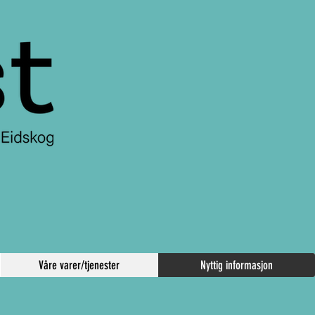
Våre varer/tjenester
Nyttig informasjon