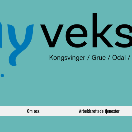
Om oss
Arbeidsrettede tjenester