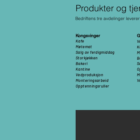
Produkter og tje
Bedriftens tre avdelinger leverer 
Kongsvinger
G
Kafe
V
Møtemat
K
Salg av ferdigmiddag
M
Storkjøkken
B
Bakeri
S
Kantine
O
Vedproduksjon
M
Monteringsarbeid
V
Opptenningsruller