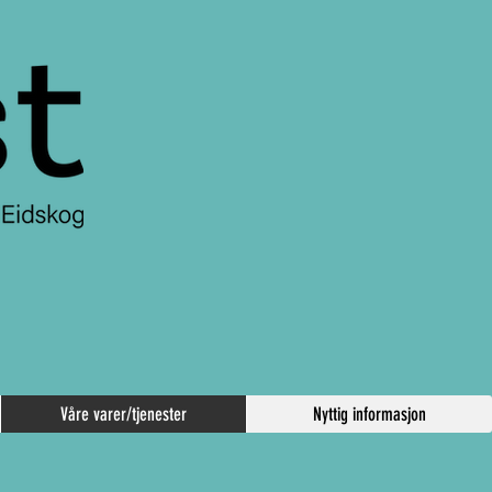
Våre varer/tjenester
Nyttig informasjon