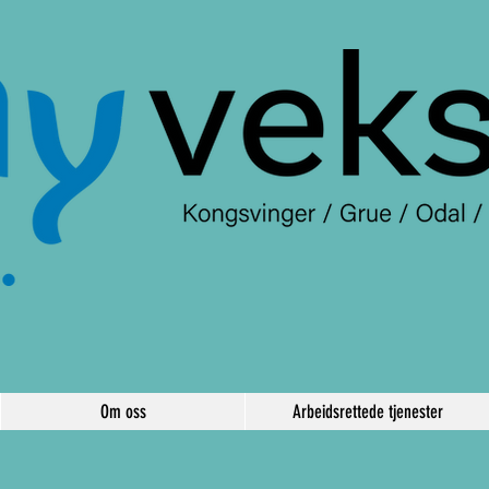
Om oss
Arbeidsrettede tjenester