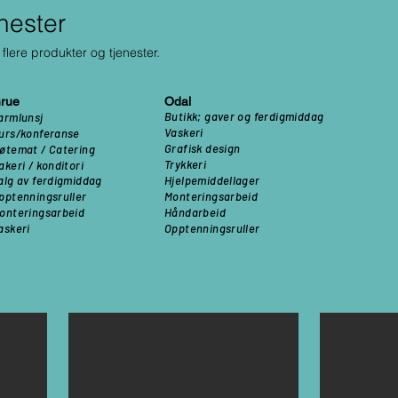
nester
flere produkter og tjenester.​​
rue
Odal
Butikk; gaver og ferdigmiddag
armlunsj
Vaskeri
urs/konferanse
Grafisk design
øtemat /
Catering
Trykkeri
akeri / konditori
alg av ferdigmiddag
Hjelpemiddellager
pptenningsruller
Monteringsarbeid
onteringsarbeid
Håndarbeid
askeri
Opptenningsruller